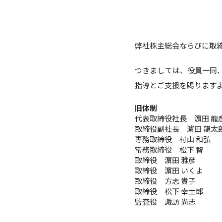
弊社株主総会ならびに取
つきましては、役員一同
指導とご支援を賜ります
旧体制
代表取締役社長 濵田 龍
取締役副社長 濵田 龍太
専務取締役 村山 和弘
常務取締役 松下 智
取締役 濵田 雅彦
取締役 濵田 いくよ
取締役 方志 貴子
取締役 松下 幸士郎
監査役 諏訪 尚志