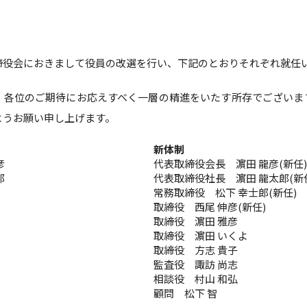
締役会におきまして役員の改選を行い、下記のとおりそれぞれ就任
、各位のご期待にお応えすべく一層の精進をいたす所存でございま
ようお願い申し上げます。
新体制
彦
代表取締役会長 濵田 龍彦(新任)
郎
代表取締役社長 濵田 龍太郎(新
常務取締役 松下 幸士郎(新任)
取締役 西尾 伸彦(新任)
取締役 濵田 雅彦
取締役 濵田 いくよ
取締役 方志 貴子
監査役 諏訪 尚志
相談役 村山 和弘
顧問 松下 智