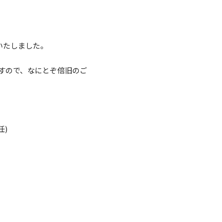
いたしました。
すので、なにとぞ倍旧のご
任)