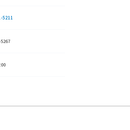
1-5211
-5267
:00