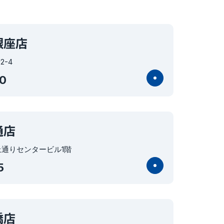
銀座店
-4
0
通店
 上通りセンタービル1階
5
橋店