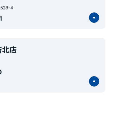
28-4
1
杏北店
0