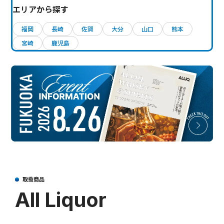
エリアから探す
福岡
長崎
佐賀
大分
山口
熊本
宮崎
鹿児島
取扱商品
All Liquor