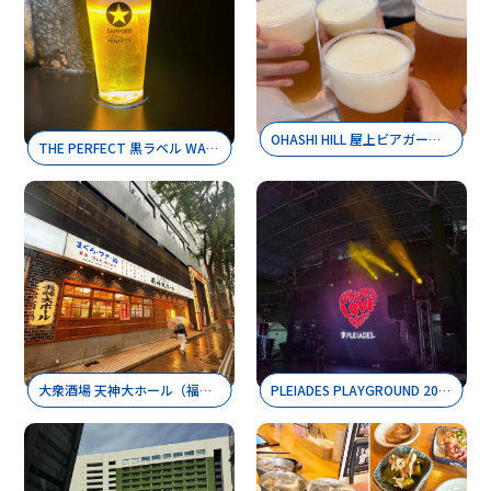
OHASHI HILL 屋上ビアガーデン（福岡・大橋）
THE PERFECT 黒ラベル WAGON -LIVE DRAFT-（福岡・博多駅前広場）
大衆酒場 天神大ホール（福岡・天神）
PLEIADES PLAYGROUND 2026（福岡・天神）