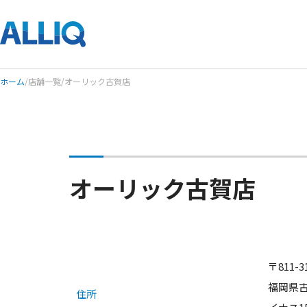
ホーム
/
店舗一覧
/
オーリック古賀店
オーリック古賀店
〒811-3
福岡県古
住所