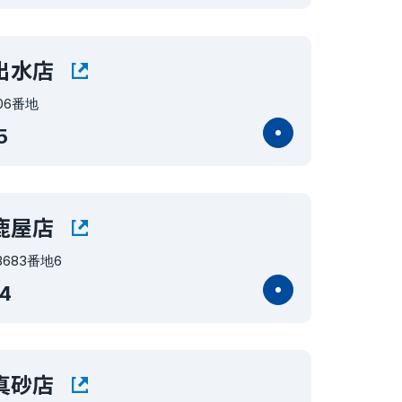
出水店
06番地
5
鹿屋店
683番地6
4
真砂店