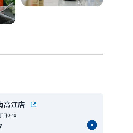
南高江店
目6-16
7