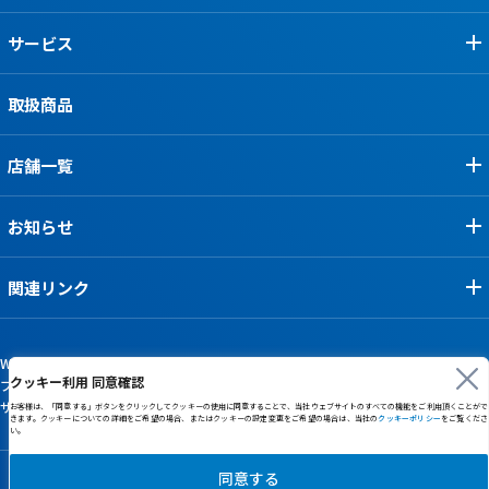
サービス
取扱商品
店舗一覧
お知らせ
関連リンク
Webサイト利用規約
クッキー利用 同意確認
プライバシーポリシー
サイトマップ
お客様は、「同意する」ボタンをクリックしてクッキーの使用に同意することで、当社ウェブサイトのすべての機能をご利用頂くことがで
きます。クッキーについての詳細をご希望の場合、またはクッキーの設定変更をご希望の場合は、当社の
クッキーポリシー
をご覧くださ
い。
同意する
©ALLIQ CORPORATION all rights reserved.