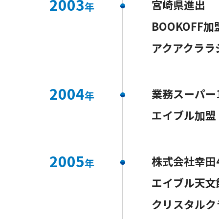
2003
宮崎県進出
年
BOOKOFF加
アクアクララ
2004
業務スーパー
年
エイブル加盟
2005
株式会社幸田
年
エイブル天文
クリスタルク