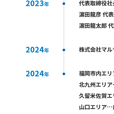
2023
代表取締役社
年
濵田龍彦 代
濵田龍太郎 
2024
株式会社マル
年
2024
福岡市内エリ
年
北九州エリア
久留米佐賀エ
山口エリア…