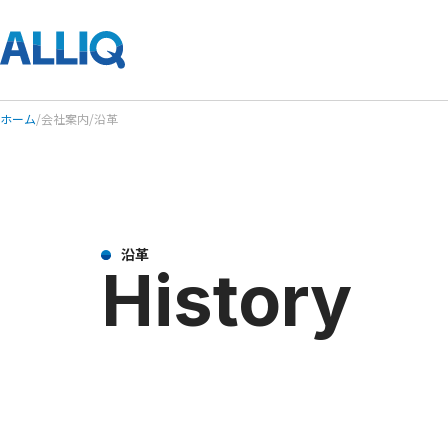
ホーム
/
会社案内
/
沿革
沿革
History