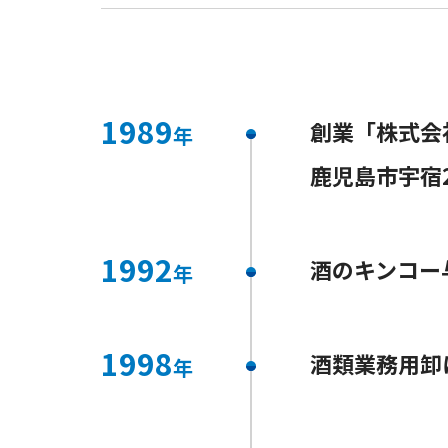
1989
創業「株式会
年
鹿児島市宇宿
1992
酒のキンコー
年
1998
酒類業務用卸
年