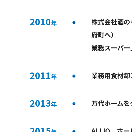
2010
株式会社酒の
年
府町へ）
業務スーパー
2011
業務用食材卸
年
2013
万代ホームを
年
2015
ALLIQ ホ
年