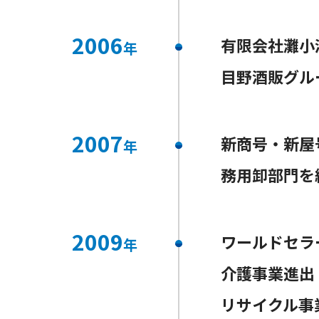
2006
有限会社灘小
年
目野酒販グル
2007
新商号・新屋
年
務用卸部門を
2009
ワールドセラ
年
介護事業進出
リサイクル事