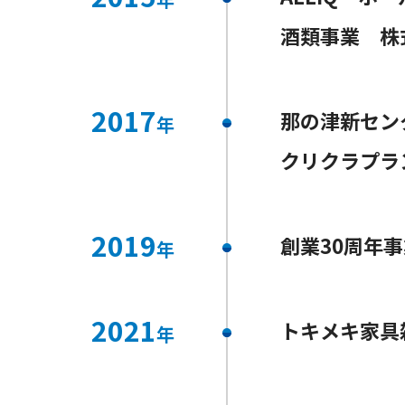
酒類事業 株
2017
那の津新セン
年
クリクラプラ
2019
創業30周年事
年
2021
トキメキ家具
年