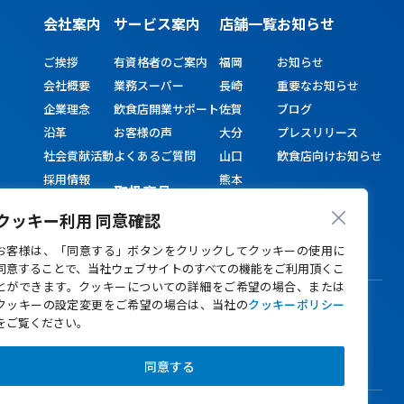
会社案内
サービス
案内
店舗一覧
お知らせ
ご挨拶
有資格者のご案内
福岡
お知らせ
会社概要
業務スーパー
長崎
重要なお知らせ
企業理念
飲食店開業サポート
佐賀
ブログ
沿革
お客様の声
大分
プレスリリース
社会貢献活動
よくあるご質問
山口
飲食店向けお知らせ
採用情報
熊本
取扱商品
宮崎
クッキー利用 同意確認
鹿児島
お客様は、「同意する」ボタンをクリックしてクッキーの使用に
同意することで、当社ウェブサイトのすべての機能をご利用頂くこ
とができます。クッキーについての詳細をご希望の場合、または
クッキーの設定変更をご希望の場合は、当社の
クッキーポリシー
本格焼酎の専門店「焼酎どっとねっと」
をご覧ください。
ALLIQオンライン
同意する